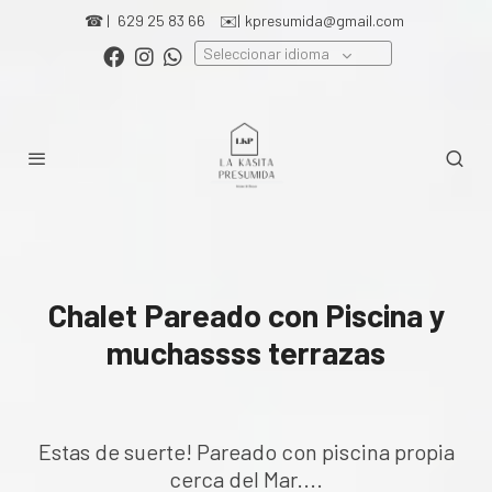
☎ |
629 25 83 66
✉️|
kpresumida@gmail.com
Seleccionar idioma
Chalet Pareado con Piscina y
muchassss terrazas
Estas de suerte! Pareado con piscina propia
cerca del Mar....