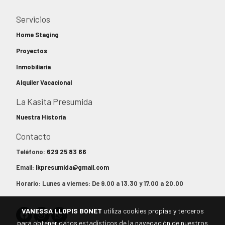
Servicios
Home Staging
Proyectos
Inmobiliaria
Alquiler Vacacional
La Kasita Presumida
Nuestra Historia
Contacto
Teléfono:
629 25 83 66
Email:
lkpresumida@gmail.com
Horario: Lunes a viernes: De 9.00 a 13.30 y 17.00 a 20.00
VANESSA LLOPIS BONET
utiliza cookies propias y terceros
para obtener datos estadísticos de la navegación de nuestros