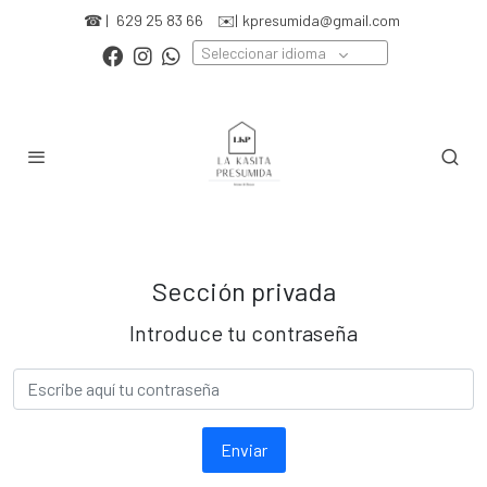
☎ |
629 25 83 66
✉️|
kpresumida@gmail.com
Seleccionar idioma
Sección privada
Introduce tu contraseña
Enviar