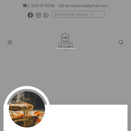
☎ |
629 25 83 66
✉️|
kpresumida@gmail.com
Seleccionar idioma