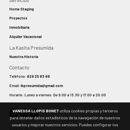
Home Staging
Proyectos
Inmobiliaria
Alquiler Vacacional
La Kasita Presumida
Nuestra Historia
Contacto
Teléfono:
629 25 83 66
Email:
lkpresumida@gmail.com
Horario: Lunes a viernes: De 9.00 a 13.30 y 17.00 a 20.00
VANESSA LLOPIS BONET
utiliza cookies propias y terceros
para obtener datos estadísticos de la navegación de nuestros
Aviso legal
usuarios y mejorar nuestros servicios. Puedes configurar tus
Política de cookies