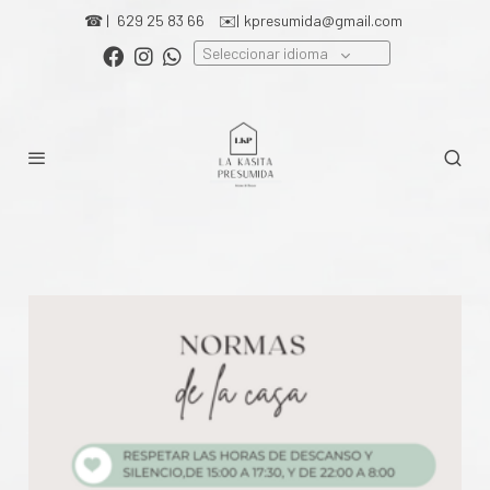
☎ |
629 25 83 66
✉️|
kpresumida@gmail.com
Seleccionar idioma